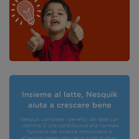
Insieme al latte, Nesquik
aiuta a crescere bene
Nesquik completa i benefici del latte con
vitamina D che contribuisce alla normale
funzione del sistema immunitario e
all’assorbimento del calcio e del fosforo.