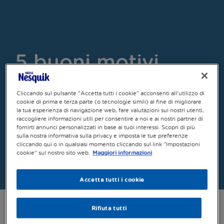
5 buoni motivi
per bere Nesquik
Cliccando sul pulsante "Accetta tutti i cookie" acconsenti all'utilizzo di
cookie di prima e terza parte (o tecnologie simili) al fine di migliorare
Il latte è fondamentale per la colazione di ogni
bambino, ma non sempre è gradito. Nesquik è il miglior
la tua esperienza di navigazione web, fare valutazioni sui nostri utenti,
alleato delle mamme che vogliono il meglio per una
raccogliere informazioni utili per consentire a noi e ai nostri partner di
crescita sana e un benessere quotidiano.
fornirti annunci personalizzati in base ai tuoi interessi. Scopri di più
sulla nostra informativa sulla privacy e imposta le tue preferenze
cliccando qui o in qualsiasi momento cliccando sul link "Impostazioni
Scopri di più
cookie" sul nostro sito web.
Maggiori informazioni
Accetta tutti i cookie
Rifiuta tutti