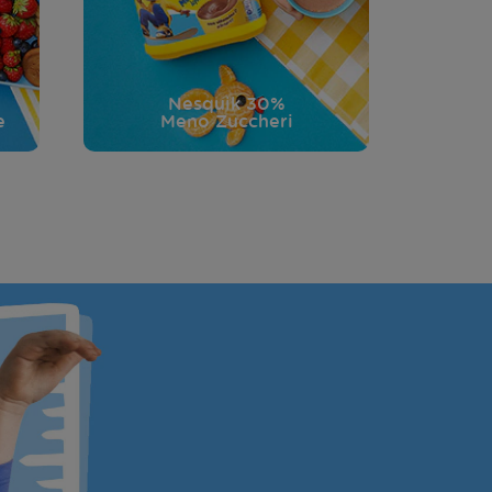
Nesquik 30%
e
Meno Zuccheri