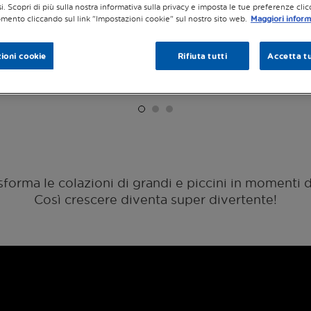
si. Scopri di più sulla nostra informativa sulla privacy e imposta le tue preferenze cli
mento cliccando sul link "Impostazioni cookie" sul nostro sito web.
Maggiori inform
ioni cookie
Rifiuta tutti
Accetta tu
forma le colazioni di grandi e piccini in momenti 
Così crescere diventa super divertente!