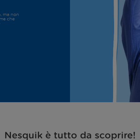
o, ma non
mme che
e
Nesquik è tutto da scoprire!