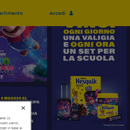
ertimento
Accedi
arte (o
ostri utenti,
zzati in base ai