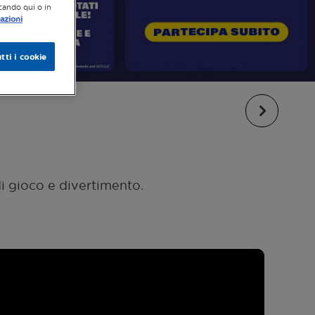
ccando qui o in
azioni
tti i cookie
di gioco e divertimento.