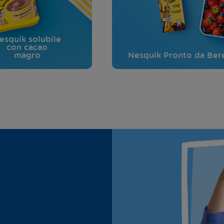
esquik solubile
con cacao
magro
Nesquik Pronto da Ber