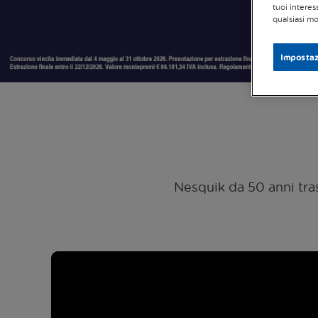
tuoi interes
qualsiasi mo
Impostaz
Nesquik da 50 anni tras