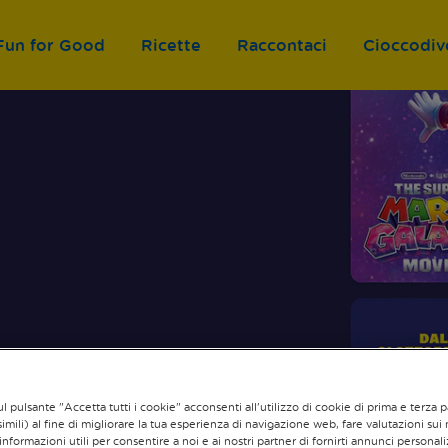
Fun for Good
Ricette
Raccontaci
Cioccodiv
l pulsante "Accetta tutti i cookie" acconsenti all'utilizzo di cookie di prima e terza p
imili) al fine di migliorare la tua esperienza di navigazione web, fare valutazioni sui n
informazioni utili per consentire a noi e ai nostri partner di fornirti annunci personali