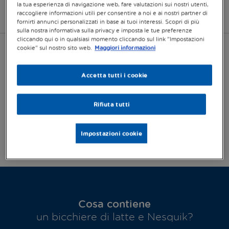
la tua esperienza di navigazione web, fare valutazioni sui nostri utenti,
raccogliere informazioni utili per consentire a noi e ai nostri partner di
Cos'è?
Preparazione
Formati
Abbinamen
fornirti annunci personalizzati in base ai tuoi interessi. Scopri di più
sulla nostra informativa sulla privacy e imposta le tue preferenze
cliccando qui o in qualsiasi momento cliccando sul link "Impostazioni
cookie" sul nostro sito web.
Maggiori informazioni
Cos'è Nesquik?
Accetta tutti i cookie
Nesquik è una polvere solubile con cacao magro che
Rifiuta tutti
unisce al gusto inconfondibile di Nesquik i nutrienti
essenziali come la vitamina D che contribuisce alla
normale funzione del sistema immunitario e
Impostazioni cookie
all’assorbimento del calcio e del fosforo.
Cosa contiene
un bicchiere di latte e Nesquik?