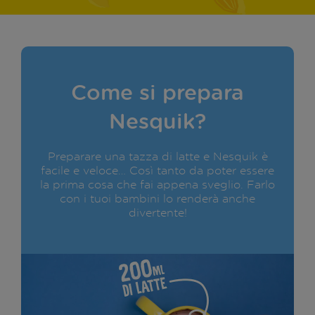
Come si prepara
Nesquik?
Preparare una tazza di latte e Nesquik è
facile e veloce… Così tanto da poter essere
la prima cosa che fai appena sveglio. Farlo
con i tuoi bambini lo renderà anche
divertente!