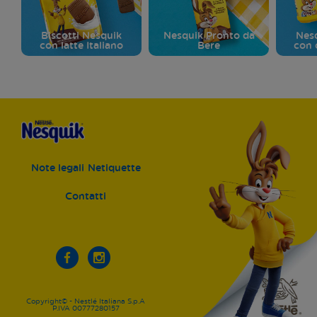
Biscotti Nesquik
Nesquik Pronto da
Nesq
con latte Italiano
Bere
con 
Note legali
Netiquette
Contatti
Copyright© - Nestlé Italiana S.p.A
P.IVA 00777280157