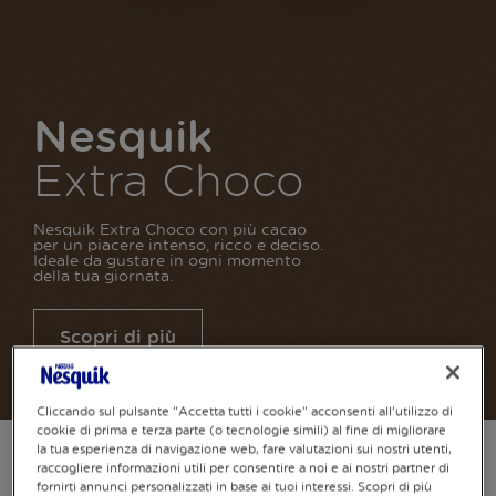
Nesquik
Extra Choco
Nesquik Extra Choco con più cacao
per un piacere intenso, ricco e deciso.
Ideale da gustare in ogni momento
della tua giornata.
Scopri di più
Cliccando sul pulsante "Accetta tutti i cookie" acconsenti all'utilizzo di
cookie di prima e terza parte (o tecnologie simili) al fine di migliorare
Nesquik
la tua esperienza di navigazione web, fare valutazioni sui nostri utenti,
raccogliere informazioni utili per consentire a noi e ai nostri partner di
Extra Choco
fornirti annunci personalizzati in base ai tuoi interessi. Scopri di più