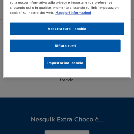
sulla nostra informativa sulla privacy e imposta le tue preferenze
cliccando qui o in qualsiasi momento cliccando sul link "Impostazioni
Cos'è?
Preparazione
Formati
Abbinamen
cookie" sul nostro sito web.
Maggiori informazioni
Accetta tutti i cookie
Cos'è Nesquik Extra Choco?
Rifiuta tutti
Nesquik Extra Choco è ideale per essere gustato a
colazione, a metà pomeriggio o come coccola della
Impostazioni cookie
sera. Nella sua unica confezione in latta da 390g,
Nesquik Extra Choco è perfetto da bere sia caldo che
freddo.
Nesquik Extra Choco è...