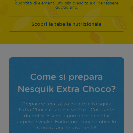
quantità di elementi utili alla crescita e al benessere
quotidiano.
Scopri la tabella nutrizionale
Come si prepara
Nesquik Extra Choco?
Preparare una tazza di latte e Nesquik
Extra Choco è facile e veloce… Così tanto
da poter essere la prima cosa che fai
appena sveglio. Farlo con i tuoi bambini lo
renderà anche divertente!