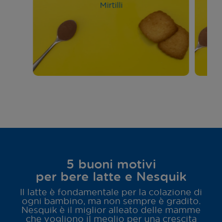
Mirtilli
5 buoni motivi
per bere latte e Nesquik
Il latte è fondamentale per la colazione di
ogni bambino, ma non sempre è gradito.
Nesquik è il miglior alleato delle mamme
che vogliono il meglio per una crescita