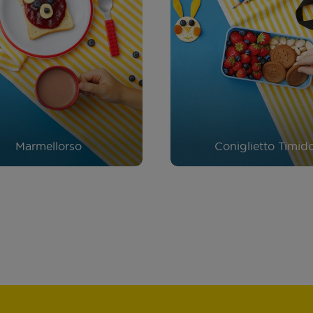
Marmellorso
Coniglietto Timid