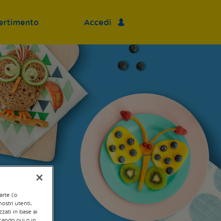
ertimento
Accedi
arte (o
ostri utenti,
zzati in base ai
ccando qui o in