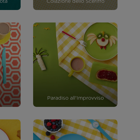
ota
Colazione dello Sceriffo
Paradiso all'Improvviso