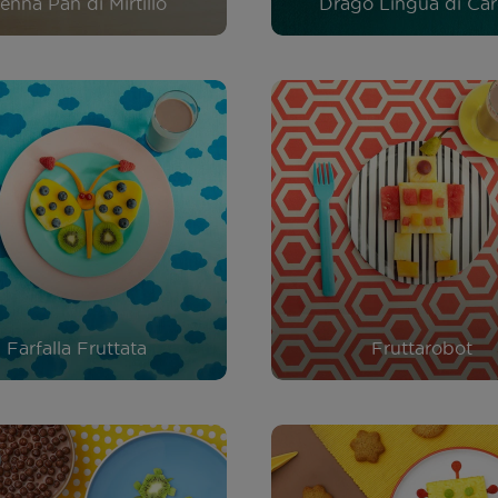
enna Pan di Mirtillo
Drago Lingua di Car
Farfalla Fruttata
Fruttarobot