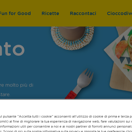
Fun for Good
Ricette
Raccontaci
Cioccodiv
n
t
o
re molto più di
tare.
l pulsante "Accetta tutti i cookie" acconsenti all'utilizzo di cookie di prima e terza p
imili) al fine di migliorare la tua esperienza di navigazione web, fare valutazioni sui n
informazioni utili per consentire a noi e ai nostri partner di fornirti annunci personali
si. Scopri di più sulla nostra informativa sulla privacy e imposta le tue preferenze cli